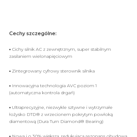
Cechy szczególne:
▪ Cichy silnik AC z zewnętrznym, super stabilnym
zasilaniem wielonapięciowym
▪ Zintegrowany cyfrowy sterownik silnika
▪ Innowacyjna technologia AVC poziom 1
(automatyczna kontrola drgań)
▪ Ultraprecyzyjne, niezwykle sztywne i wytrzymałe
łożysko DTD® z wrzecionem pokrytym powłoką
diamentową (Dura Turn Diamond® Bearing)
▪ Nowa i o 30% większa, redukująca rezonans obudowa